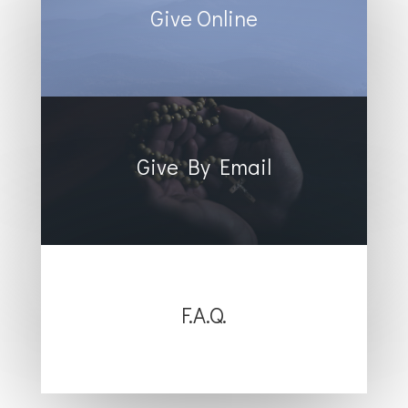
Give Online
Give By Email
F.A.Q.